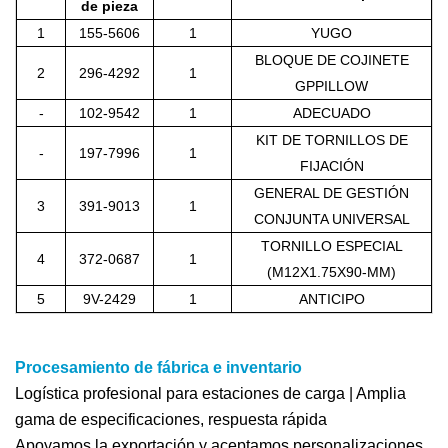
de pieza
1
155-5606
1
YUGO
BLOQUE DE COJINETE
2
296-4292
1
GPPILLOW
-
102-9542
1
ADECUADO
KIT DE TORNILLOS DE
-
197-7996
1
FIJACIÓN
GENERAL DE GESTIÓN
3
391-9013
1
CONJUNTA UNIVERSAL
TORNILLO ESPECIAL
4
372-0687
1
(M12X1.75X90-MM)
5
9V-2429
1
ANTICIPO
Procesamiento de fábrica e inventario
Logística profesional para estaciones de carga | Amplia
gama de especificaciones, respuesta rápida
Apoyamos la exportación y aceptamos personalizaciones.